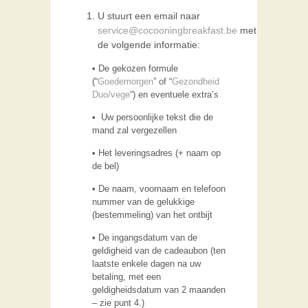
U stuurt een email naar
service@cocooningbreakfast.be
met
de volgende informatie:
• De gekozen formule
(“
Goedemorgen
” of “
Gezondheid
Duo/vege
“) en eventuele extra’s
• Uw persoonlijke tekst die de
mand zal vergezellen
• Het leveringsadres (+ naam op
de bel)
• De naam, voornaam en telefoon
nummer van de gelukkige
(bestemmeling) van het ontbijt
• De ingangsdatum van de
geldigheid van de cadeaubon (ten
laatste enkele dagen na uw
betaling, met een
geldigheidsdatum van 2 maanden
– zie punt 4.)