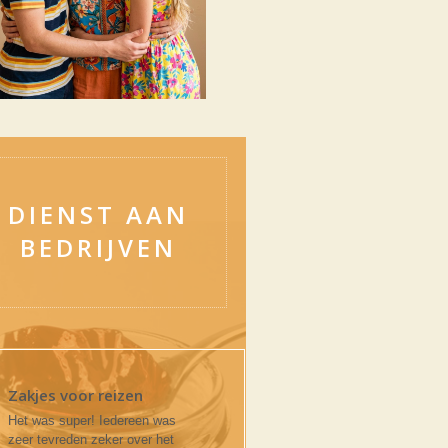
DIENST AAN
BEDRIJVEN
Zakjes voor reizen
Het was super! Iedereen was
zeer tevreden zeker over het