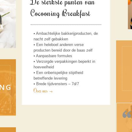
De sterkste punten van
Cocooning Breakfast
• Ambachtelijke bakkerijproducten, de
nacht zelf gebakken
• Een heleboel anderen verse
producten bereid door de baas zelf
• Aanpasbare formules
• Verzorgde verpakkingen beperkt in
hoeveelheid
• Een onberispelijke stiptheid
betreffende levering
• Brede tijdvensters – 7d/7
ING
Over ons
→