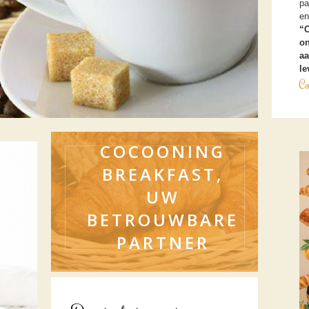
pa
en
“C
on
aa
le
Co
COCOONING
BREAKFAST,
UW
BETROUWBARE
PARTNER