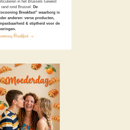
rticulieren in het Brussels Gewest
 rand rond Brussel.
De
ocooning Breakfast” waarborg is
der anderen: verse producten,
npasbaarheid & stiptheid voor de
veringen.
cooning Breakfast
→