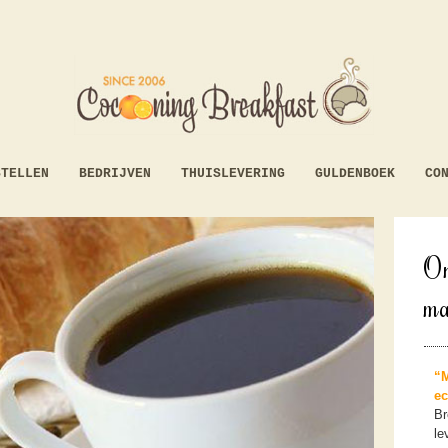
STELLEN
BEDRIJVEN
THUISLEVERING
GULDENBOEK
CO
On
ma
“M
ec
Br
le